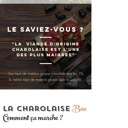
Le saviez-vous ?
"la viande d’origine
Charolaise est l'une
des plus maigres"
Son taux de matière grasse n'excède pas les 5%,
le même taux de matière grasse que la volaille.
Box
La Charolaise
Comment ça marche ?