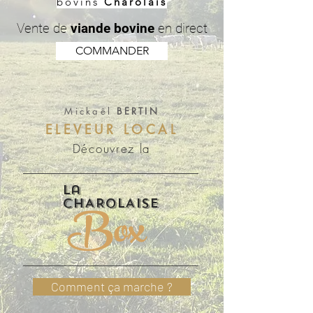
bovins
Charolais
Vente de
viande bovine
en direct
COMMANDER
Mickaêl
BERTIN
ELEVEUR LOCAL
Découvrez la
La
Box
CHAROLAISE
Comment ça marche ?