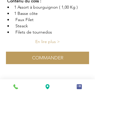
Contenu du colis :
1 Assort à bourguignon ( 1,00 Kg )
1 Basse côte
 Faux Filet
 Steack
 Filets de tournedos
En lire plus >
COMMANDER
Partager cette vente