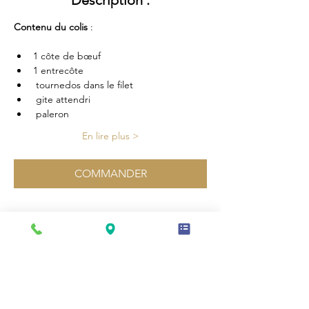
Description :
Contenu du colis
 :
1 côte de bœuf 
1 entrecôte
 tournedos dans le filet
 gite attendri
 paleron
En lire plus >
COMMANDER
Partager cette vente