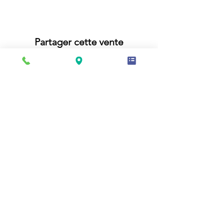
Partager cette vente
La Gilaudais
35133 Romagné, France​​
06 03 52 35 05